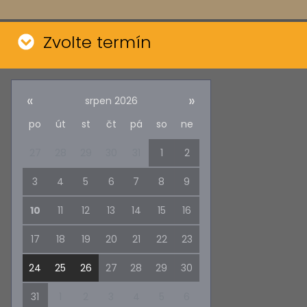
Zvolte termín
«
»
srpen
2026
po
út
st
čt
pá
so
ne
27
28
29
30
31
1
2
3
4
5
6
7
8
9
10
11
12
13
14
15
16
17
18
19
20
21
22
23
24
25
26
27
28
29
30
31
1
2
3
4
5
6